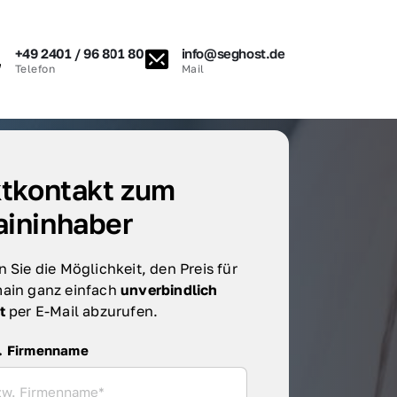
+49 2401 / 96 801 80
info@seghost.de
Telefon
Mail
tkontakt zum 
ininhaber
 Sie die Möglichkeit, den Preis für 
ain ganz einfach 
unverbindlich 
t 
per E-Mail abzurufen.
irmenname
. Firmenname