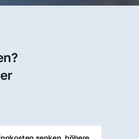
en? 
er 
ingkosten senken, höhere 