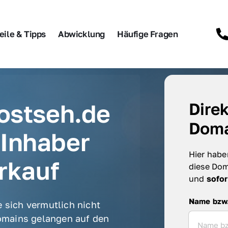
eile & Tipps
Abwicklung
Häufige Fragen
ostseh.de 
Direk
Doma
Inhaber 
Hier haben
rkauf
diese Dom
und 
sofor
Name bzw. F
Name bzw
 sich vermutlich nicht 
mains gelangen auf den 