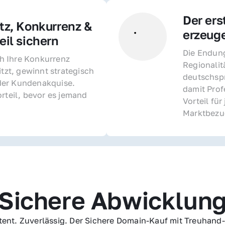
Der ers
z, Konkurrenz & 
erzeug
il sichern 
Die Endung 
 Ihre Konkurrenz 
Regionalit
itzt, gewinnt strategisch 
deutschspr
er Kundenakquise. 
damit Profe
rteil, bevor es jemand 
Vorteil fü
Marktbezu
Sichere Abwicklun
ent. Zuverlässig. Der Sichere Domain-Kauf mit Treuhand-