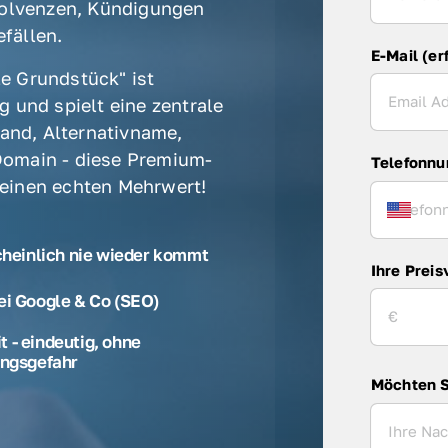
olvenzen, Kündigungen 
fällen. 
E-Mail (er
e Grundstück" ist 
 und spielt eine zentrale 
rand, Alternativname, 
omain - diese Premium-
Telefonn
 einen echten Mehrwert! 
cheinlich nie wieder kommt
Ihre Preis
ei Google & Co (SEO)
 - eindeutig, ohne
ngsgefahr
Möchten S