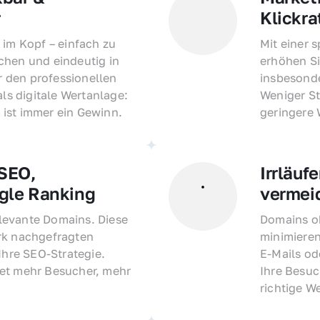
r
Klickra
 im Kopf – einfach zu 
Mit einer 
hen und eindeutig in 
erhöhen Si
den professionellen 
insbesonde
als digitale Wertanlage: 
Weniger St
ist immer ein Gewinn.
geringere
EO, 
Irrläufe
gle Ranking
vermei
evante Domains. Diese 
Domains oh
rk nachgefragten 
minimieren
Ihre SEO-Strategie. 
E-Mails o
et mehr Besucher, mehr 
Ihre Besuc
richtige W