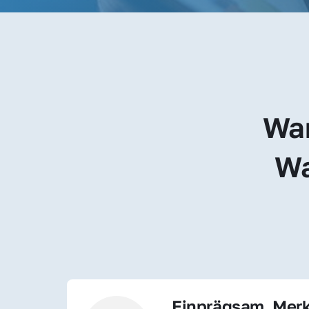
War
Wa
Einprägsam, Merk